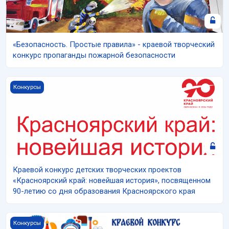
«Безопасность. Простые правила» - краевой творческий
конкурс пропаганды пожарной безопасности
Изображение курса Краевой конкурс детских творческих пр
Конкурсы
Краевой конкурс детских творческих проектов
«Красноярский край: новейшая история», посвященном
90-летию со дня образования Красноярского края
Изображение курса КРАЕВОЙ КОНКУРС «СИМВОЛЫ РОССИИ
Конкурсы